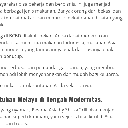
arakat bisa bekerja dan berbisnis. Ini juga menjadi
berbagai jenis makanan. Banyak orang dari bekasi dan
nyak tempat makan dan minum di dekat danau buatan yang
k.
ang di BCBD di akhir pekan. Anda dapat menemukan
i. Anda bisa mencoba makanan Indonesia, makanan Asia
 modern yang tampilannya enak dan rasanya enak.
n penutup.
a ruang terbuka dan pemandangan danau, yang membuat
menjadi lebih menyenangkan dan mudah bagi keluarga.
 temukan untuk santapan Anda selanjutnya.
entuhan Melayu di Tengah Modernitas.
yang nyaman, Pesona Asia by ShukaGrill bisa menjadi
an seperti kopitiam, yaitu sejenis toko kecil di Asia
n dan tropis.