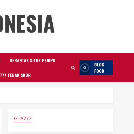
ONESIA
O
BERANTAS SITUS PENIPU
BLOG
FOOD
777 TEBAK SKOR
GTA777