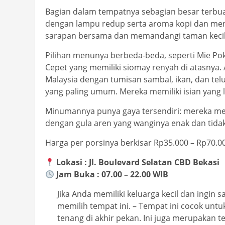
Bagian dalam tempatnya sebagian besar terbu
dengan lampu redup serta aroma kopi dan me
sarapan bersama dan memandangi taman kecil de
Pilihan menunya berbeda-beda, seperti Mie Pok 
Cepet yang memiliki siomay renyah di atasnya
Malaysia dengan tumisan sambal, ikan, dan telu
yang paling umum. Mereka memiliki isian yang 
Minumannya punya gaya tersendiri: mereka mem
dengan gula aren yang wanginya enak dan tidak
Harga per porsinya berkisar Rp35.000 – Rp70.00
Lokasi : Jl. Boulevard Selatan CBD Bekasi
Jam Buka : 07.00 – 22.00 WIB
Jika Anda memiliki keluarga kecil dan ingin
memilih tempat ini. – Tempat ini cocok untu
tenang di akhir pekan. Ini juga merupakan t