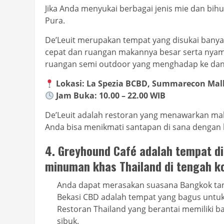
Jika Anda menyukai berbagai jenis mie dan bih
Pura.
De’Leuit merupakan tempat yang disukai bany
cepat dan ruangan makannya besar serta nyam
ruangan semi outdoor yang menghadap ke dan
Lokasi: La Spezia BCBD, Summarecon Mall
Jam Buka: 10.00 – 22.00 WIB
De’Leuit adalah restoran yang menawarkan mak
Anda bisa menikmati santapan di sana dengan h
4. Greyhound Café adalah tempat 
minuman khas Thailand di tengah ko
Anda dapat merasakan suasana Bangkok tanp
Bekasi CBD adalah tempat yang bagus untuk
Restoran Thailand yang berantai memiliki ba
sibuk.