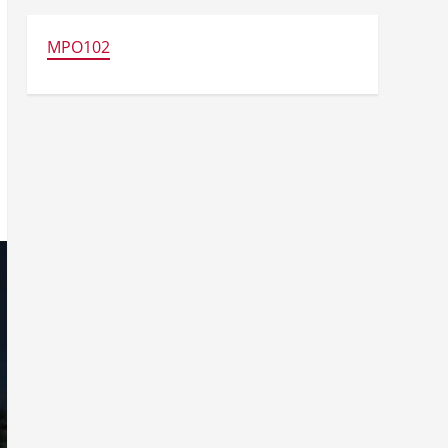
MPO102