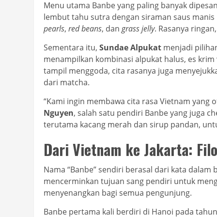
Menu utama Banbe yang paling banyak dipesa
lembut tahu sutra dengan siraman saus manis
pearls
,
red beans
, dan
grass jelly
. Rasanya ringan,
Sementara itu,
Sundae Alpukat
menjadi piliha
menampilkan kombinasi alpukat halus, es krim v
tampil menggoda, cita rasanya juga menyejukka
dari matcha.
“Kami ingin membawa cita rasa Vietnam yang oten
Nguyen
, salah satu pendiri Banbe yang juga ch
terutama kacang merah dan sirup pandan, untu
Dari Vietnam ke Jakarta: Filo
Nama “Banbe” sendiri berasal dari kata dalam ba
mencerminkan tujuan sang pendiri untuk meng
menyenangkan bagi semua pengunjung.
Banbe pertama kali berdiri di Hanoi pada tahu