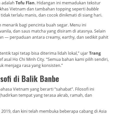
n adalah
Tofu Flan
. Hidangan ini memadukan tekstur
 khas Vietnam dan tambahan topping seperti
bubble
 tidak terlalu manis, dan cocok dinikmati di siang hari.
n menarik bagi pencinta buah segar. Menu ini
anila, dan saus matcha yang disiram di atasnya. Selain
n — perpaduan antara creamy, earthy, dan sedikit pahit
tik tapi tetap bisa diterima lidah lokal,” ujar
Trang
ef asal Ho Chi Minh City. “Semua bahan kami pilih sendiri,
k menjaga rasa yang konsisten.”
sofi di Balik Banbe
hasa Vietnam yang berarti “sahabat”. Filosofi ini
hadirkan tempat yang terasa akrab, ramah, dan
n 2019, dan kini telah membuka beberapa cabang di Asia