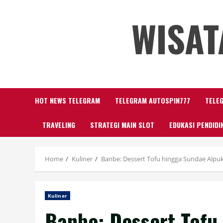
Skip
WISAT
to
content
HOT NEWS TELEGRAM
TELEGRAM AUTOSPIN777
TELE
TRAVELING
STRATEGI MAIN SLOT
EDUKASI PENDIDI
Home
Kuliner
Banbe: Dessert Tofu hingga Sundae Alpuka
Kuliner
Banbe: Dessert Tofu