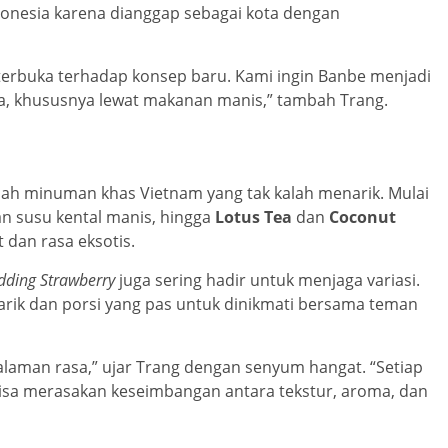
ndonesia karena dianggap sebagai kota dengan
 terbuka terhadap konsep baru. Kami ingin Banbe menjadi
a, khususnya lewat makanan manis,” tambah Trang.
lah minuman khas Vietnam yang tak kalah menarik. Mulai
n susu kental manis, hingga
Lotus Tea
dan
Coconut
dan rasa eksotis.
dding Strawberry
juga sering hadir untuk menjaga variasi.
arik dan porsi yang pas untuk dinikmati bersama teman
alaman rasa,” ujar Trang dengan senyum hangat. “Setiap
isa merasakan keseimbangan antara tekstur, aroma, dan