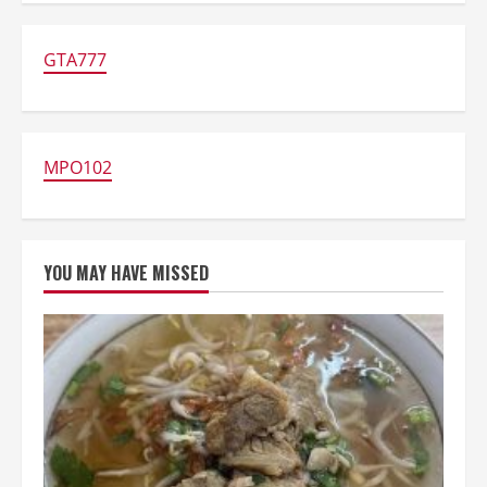
Estetik
Jogja
dengan
Menu
GTA777
Unik
yang
Wajib
Dicoba
MPO102
YOU MAY HAVE MISSED