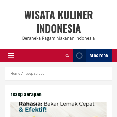
Skip
to
WISATA KULINER
content
INDONESIA
Beraneka Ragam Makanan Indonesia
BLOG FOOD
Primary
Menu
Home
resep sarapan
resep sarapan