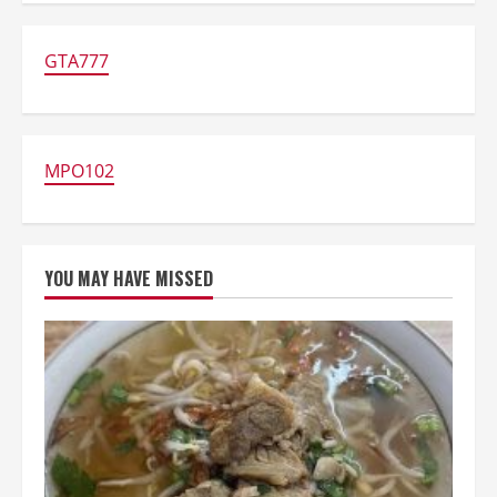
Sehat
Rahasia:
Bakar
Lemak
GTA777
Cepat
&
Efektif!
MPO102
YOU MAY HAVE MISSED