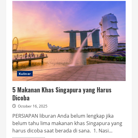
Sinar
Gakong:
Wajib
Coba
Fuyunghai
Lezat
&
Bakso
Viral!
Kuliner
5 Makanan Khas Singapura yang Harus
Dicoba
October 16, 2025
PERSIAPAN liburan Anda belum lengkap jika
belum tahu lima makanan khas Singapura yang
harus dicoba saat berada di sana. 1. Nasi...