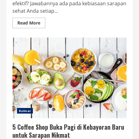
efektif? Jawabannya ada pada kebiasaan sarapan
sehat Anda setiap...
Read
Read More
more
about
Sarapan
Sehat
Rahasia:
Bakar
Lemak
Cepat
&
Efektif!
Kuliner
5 Coffee Shop Buka Pagi di Kebayoran Baru
untuk Sarapan Nikmat