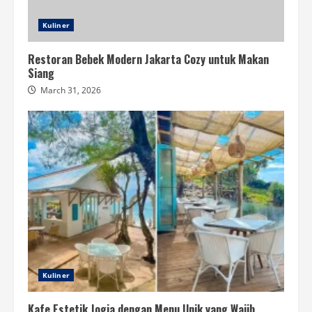
Kuliner
Restoran Bebek Modern Jakarta Cozy untuk Makan
Siang
March 31, 2026
Kuliner
Kafe Estetik Jogja dengan Menu Unik yang Wajib