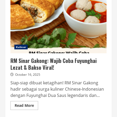
Kuliner
RM Sinar Gakong: Wajib Coba Fuyunghai
Lezat & Bakso Viral!
October 16, 2025
Siap-siap dibuat ketagihan! RM Sinar Gakong
hadir sebagai surga kuliner Chinese-Indonesian
dengan Fuyunghai Dua Saus legendaris dan...
Read
Read More
more
about
RM