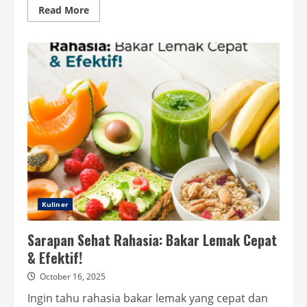
Read
Read More
more
about
5
Makanan
Khas
Singapura
yang
Harus
Dicoba
Kuliner
Sarapan Sehat Rahasia: Bakar Lemak Cepat
& Efektif!
October 16, 2025
Ingin tahu rahasia bakar lemak yang cepat dan