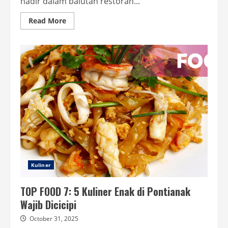
hadir dalam balutan restoran...
Read
Read More
more
about
Lamak
Bana!
5
Tempat
Makan
Nasi
Kapau
Paling
Nikmat,
Bumbu
dan
Rempahnya
Nampol
Kuliner
TOP FOOD 7: 5 Kuliner Enak di Pontianak
Wajib Dicicipi
October 31, 2025