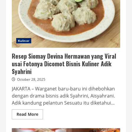
Makan
Siang
Kuliner
Resep Siomay Devina Hermawan yang Viral
usai Fotonya Dicomot Bisnis Kuliner Adik
Syahrini
October 28, 2025
JAKARTA – Warganet baru-baru ini dihebohkan
dengan drama bisnis adik Syahrini, Aisyahrani.
Adik kandung pelantun Sesuatu itu diketahui...
Read
Read More
more
about
Resep
Siomay