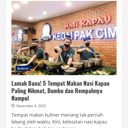
Usaha
Kuliner
Milik
Artis
Indonesia
Yang
Worth
It
dicoba
Kuliner
Lamak Bana! 5 Tempat Makan Nasi Kapau
Paling Nikmat, Bumbu dan Rempahnya
Nampol
November 4, 2025
Tempat makan kuliner menang tak pernah
lekang oleh waktu. Kini, kelezatan nasi kapau