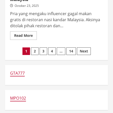
October 23, 2025
Pria yang mengaku influencer gagal makan
gratis di restoran nasi kandar Malaysia. Aksinya
ditolak pihak restoran dan...
Read
Read More
more
about
Gagal
Posts
Makan
1
2
3
4
…
14
Next
Gratis,
Influencer
pagination
Ini
Viral
di
Malaysia
GTA777
MPO102