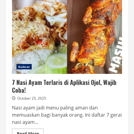
Devina
Hermawan
yang
Viral
usai
Fotonya
Dicomot
Bisnis
Kuliner
Adik
Syahrini
Kuliner
7 Nasi Ayam Terlaris di Aplikasi Ojol, Wajib
Coba!
October 25, 2025
Nasi ayam jadi menu paling aman dan
memuaskan bagi banyak orang. Ini daftar 7 gerai
nasi ayam...
Read
Read More