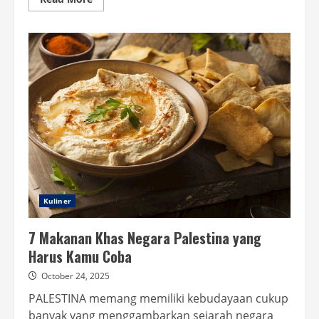
more
about
7
Nasi
Ayam
Terlaris
di
Aplikasi
Ojol,
Wajib
Coba!
Kuliner
7 Makanan Khas Negara Palestina yang
Harus Kamu Coba
October 24, 2025
PALESTINA memang memiliki kebudayaan cukup
banyak yang menggambarkan sejarah negara