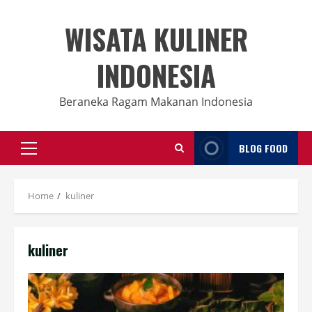
Skip
to
WISATA KULINER
content
INDONESIA
Beraneka Ragam Makanan Indonesia
BLOG FOOD
Primary
Menu
Home
kuliner
kuliner