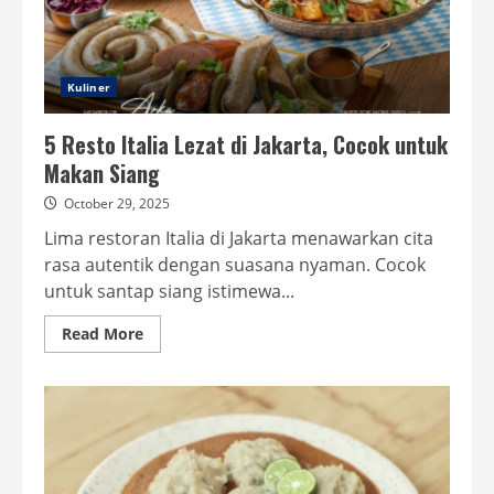
Cukup
Kuliner
5 Resto Italia Lezat di Jakarta, Cocok untuk
Makan Siang
October 29, 2025
Lima restoran Italia di Jakarta menawarkan cita
rasa autentik dengan suasana nyaman. Cocok
untuk santap siang istimewa...
Read
Read More
more
about
5
Resto
Italia
Lezat
di
Jakarta,
Cocok
untuk