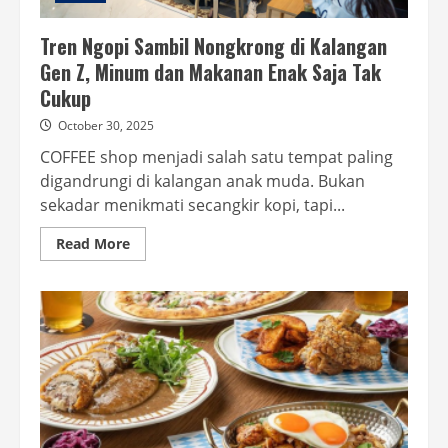
Tren Ngopi Sambil Nongkrong di Kalangan
Gen Z, Minum dan Makanan Enak Saja Tak
Cukup
October 30, 2025
COFFEE shop menjadi salah satu tempat paling
digandrungi di kalangan anak muda. Bukan
sekadar menikmati secangkir kopi, tapi...
Read
Read More
more
about
Tren Ngopi Sambil
Nongkrong
di
Kalangan
Gen
Z,
Minum
dan
Makanan
Enak
Saja
Tak