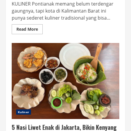
KULINER Pontianak memang belum terdengar
gaungnya, tapi kota di Kalimantan Barat ini
punya sederet kuliner tradisional yang bisa...
Read
Read More
more
about
TOP
FOOD
7:
5
Kuliner
Enak
di
Pontianak
Wajib
Dicicipi
Kuliner
5 Nasi Liwet Enak di Jakarta, Bikin Kenyang