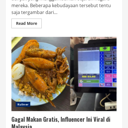
mereka. Beberapa kebudayaan tersebut tentu
saja tergambar dari...
Read
Read More
more
about
7
Makanan
Khas
Negara
Palestina
yang
Harus
Kamu
Coba
Kuliner
Gagal Makan Gratis, Influencer Ini Viral di
Malaysia