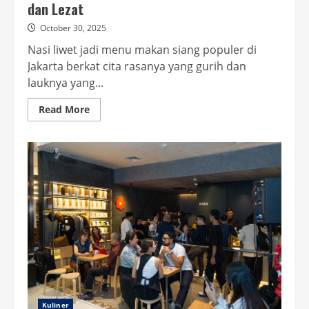
dan Lezat
October 30, 2025
Nasi liwet jadi menu makan siang populer di
Jakarta berkat cita rasanya yang gurih dan
lauknya yang...
Read
Read More
more
about
5
Nasi
Liwet
Enak
di
Jakarta,
Bikin
Kenyang
dan
Lezat
Kuliner