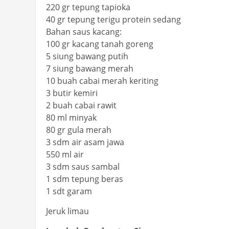
220 gr tepung tapioka
40 gr tepung terigu protein sedang
Bahan saus kacang:
100 gr kacang tanah goreng
5 siung bawang putih
7 siung bawang merah
10 buah cabai merah keriting
3 butir kemiri
2 buah cabai rawit
80 ml minyak
80 gr gula merah
3 sdm air asam jawa
550 ml air
3 sdm saus sambal
1 sdm tepung beras
1 sdt garam
Jeruk limau