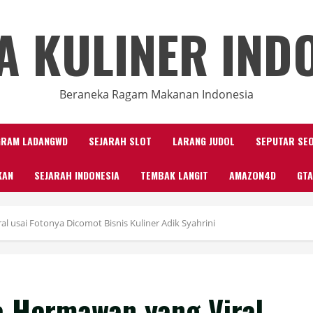
A KULINER IND
Beraneka Ragam Makanan Indonesia
GRAM LADANGWD
SEJARAH SLOT
LARANG JUDOL
SEPUTAR SE
KAN
SEJARAH INDONESIA
TEMBAK LANGIT
AMAZON4D
GTA
 usai Fotonya Dicomot Bisnis Kuliner Adik Syahrini
a Hermawan yang Viral