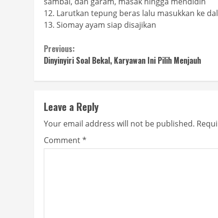
sambal, dan garam, masak hingga mendidih
12. Larutkan tepung beras lalu masukkan ke da
13. Siomay ayam siap disajikan
Continue
Previous:
Dinyinyiri Soal Bekal, Karyawan Ini Pilih Menjauh
Reading
Leave a Reply
Your email address will not be published.
Requi
Comment
*