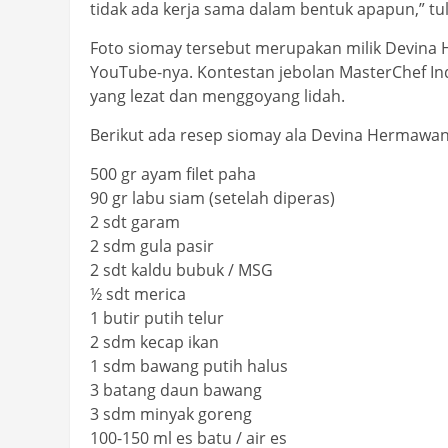
tidak ada kerja sama dalam bentuk apapun,” tul
Foto siomay tersebut merupakan milik Devina
YouTube-nya. Kontestan jebolan MasterChef I
yang lezat dan menggoyang lidah.
Berikut ada resep siomay ala Devina Hermawan 
500 gr ayam filet paha
90 gr labu siam (setelah diperas)
2 sdt garam
2 sdm gula pasir
2 sdt kaldu bubuk / MSG
½ sdt merica
1 butir putih telur
2 sdm kecap ikan
1 sdm bawang putih halus
3 batang daun bawang
3 sdm minyak goreng
100-150 ml es batu / air es