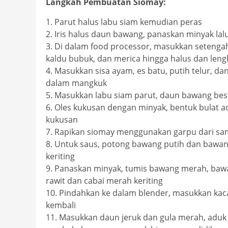
Langkah Pembuatan Siomay:
1. Parut halus labu siam kemudian peras
2. Iris halus daun bawang, panaskan minyak lalu
3. Di dalam food processor, masukkan setengah
kaldu bubuk, dan merica hingga halus dan leng
4. Masukkan sisa ayam, es batu, putih telur, d
dalam mangkuk
5. Masukkan labu siam parut, daun bawang bese
6. Oles kukusan dengan minyak, bentuk bulat
kukusan
7. Rapikan siomay menggunakan garpu dari sam
8. Untuk saus, potong bawang putih dan bawang 
keriting
9. Panaskan minyak, tumis bawang merah, bawa
rawit dan cabai merah keriting
10. ⁠Pindahkan ke dalam blender, masukkan kac
kembali
11. Masukkan daun jeruk dan gula merah, aduk 