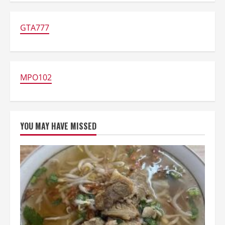
Tradisional:
TERUNGKAP!
Lezat
&
GTA777
Bebas
Gluten
Alami!
MPO102
YOU MAY HAVE MISSED