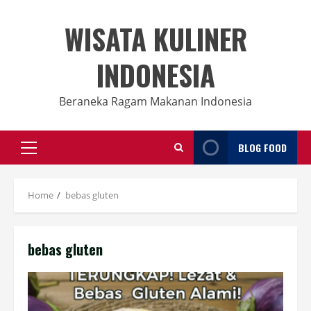
Skip
to
WISATA KULINER
content
INDONESIA
Beraneka Ragam Makanan Indonesia
BLOG FOOD
Primary
Menu
Home
bebas gluten
bebas gluten