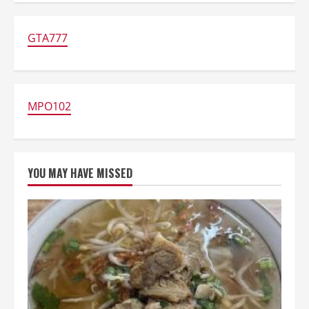
Tradisional:
TERUNGKAP!
Lezat
&
GTA777
Bebas
Gluten
Alami!
MPO102
YOU MAY HAVE MISSED