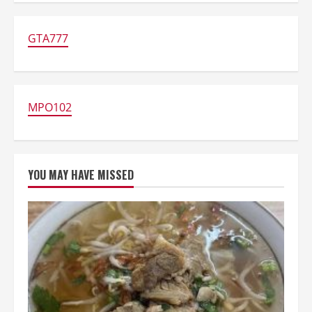
Makan
Enak
di
CBC
GTA777
Bekasi,
Cocok
buat
Hangout
Keluarga!
MPO102
YOU MAY HAVE MISSED