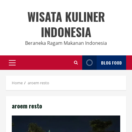
Skip
to
WISATA KULINER
content
INDONESIA
Beraneka Ragam Makanan Indonesia
BLOG FOOD
Primary
Menu
Home
aroem resto
aroem resto