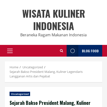
Skip
to
WISATA KULINER
content
INDONESIA
Beraneka Ragam Makanan Indonesia
BLOG FOOD
Primary
Menu
Home
Uncategorized
Sejarah Bakso President Malang, Kuliner Legendaris
Langganan Artis dan Pejabat
Uncategorized
Sejarah Bakso President Malang, Kuliner