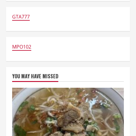
Penipuan
QR
Code
di
GTA777
Johor
Rugikan
Pedagang
Mie
MPO102
YOU MAY HAVE MISSED