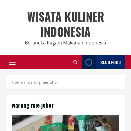
Skip
to
WISATA KULINER
content
INDONESIA
Beraneka Ragam Makanan Indonesia
BLOG FOOD
Primary
Menu
Home
warung mie johor
warung mie johor