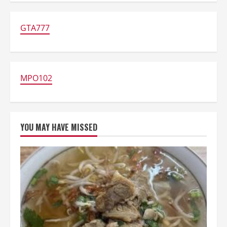
Makan
Pecel
Lele
Bikin
GTA777
Geram,
Netizen:
Diblender
Juga
Enak!
MPO102
YOU MAY HAVE MISSED