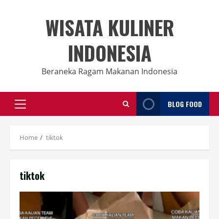
Skip
to
WISATA KULINER
content
INDONESIA
Beraneka Ragam Makanan Indonesia
BLOG FOOD
Primary
Menu
Home
tiktok
tiktok