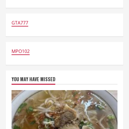
about
7
Restoran
Bergaya
Joglo
Terbaik
GTA777
untuk
Bukber
di
Jakarta
MPO102
YOU MAY HAVE MISSED