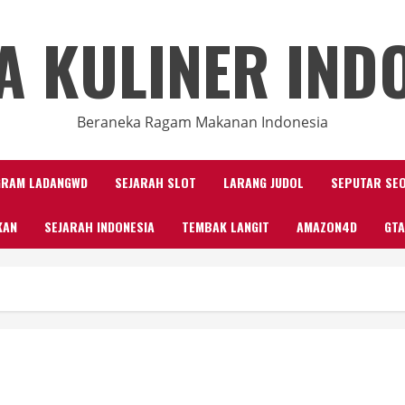
A KULINER IND
Beraneka Ragam Makanan Indonesia
GRAM LADANGWD
SEJARAH SLOT
LARANG JUDOL
SEPUTAR SE
KAN
SEJARAH INDONESIA
TEMBAK LANGIT
AMAZON4D
GTA