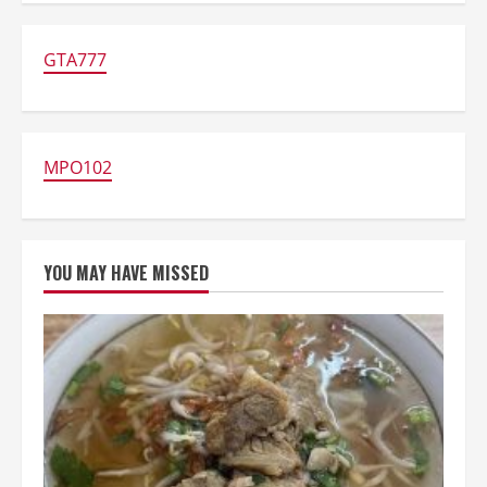
Dapur
Chef!
Ini
5
GTA777
Makanan
yang
Tidak
Boleh
Masuk
Kulkas
MPO102
YOU MAY HAVE MISSED