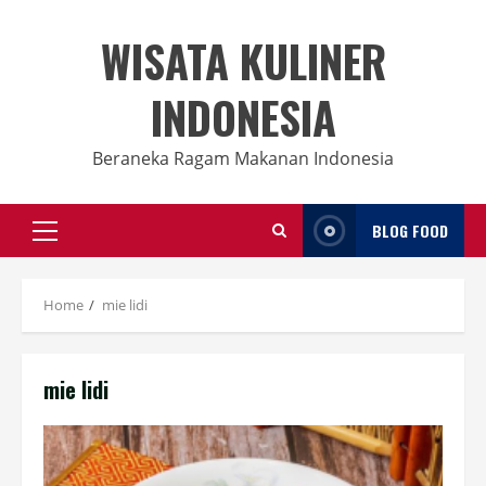
Skip
to
WISATA KULINER
content
INDONESIA
Beraneka Ragam Makanan Indonesia
BLOG FOOD
Primary
Menu
Home
mie lidi
mie lidi