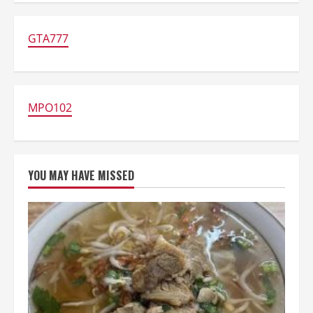
Mie
Nyemek
Daging
yang
GTA777
Manis
Pedas
buat
Makan
Malam
MPO102
YOU MAY HAVE MISSED