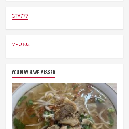
Ayam
Kaki
Lima
Jakarta
GTA777
Paling
Enak
dan
Murah
MPO102
YOU MAY HAVE MISSED