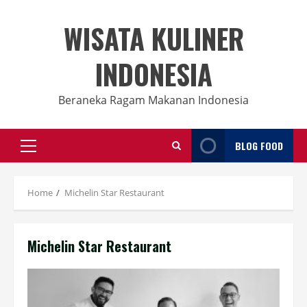
Skip
to
WISATA KULINER
content
INDONESIA
Beraneka Ragam Makanan Indonesia
BLOG FOOD
Primary
Menu
Home
Michelin Star Restaurant
Michelin Star Restaurant