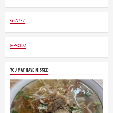
about
Kuliner
Nusantara
Tembus
Restoran
Tiga
GTA777
Bintang
Michelin
di
Jerman,
Dipimpin
Chef
Degan
MPO102
Septoadji
YOU MAY HAVE MISSED