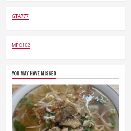
Makanan!
5
Pasar
Malam
GTA777
Otentik
di
Asia
yang
Selalu
Bikin
Lapar
MPO102
YOU MAY HAVE MISSED