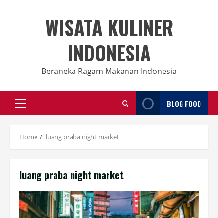
Skip
to
WISATA KULINER
content
INDONESIA
Beraneka Ragam Makanan Indonesia
BLOG FOOD
Primary
Menu
Home
luang praba night market
luang praba night market