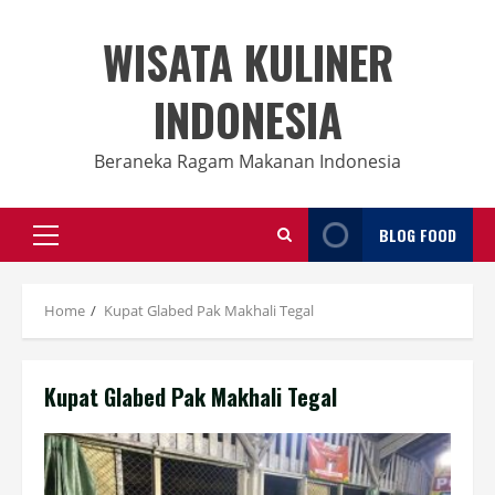
Skip
to
WISATA KULINER
content
INDONESIA
Beraneka Ragam Makanan Indonesia
BLOG FOOD
Primary
Menu
Home
Kupat Glabed Pak Makhali Tegal
Kupat Glabed Pak Makhali Tegal