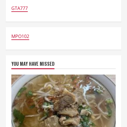
Makhali
Tegal
GTA777
Sejak
1950
MPO102
YOU MAY HAVE MISSED