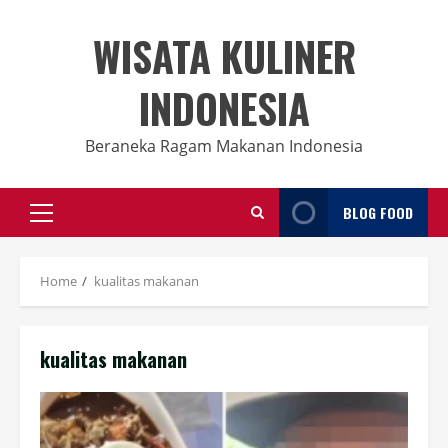
Skip
to
WISATA KULINER
content
INDONESIA
Beraneka Ragam Makanan Indonesia
BLOG FOOD
Primary
Menu
Home
kualitas makanan
kualitas makanan