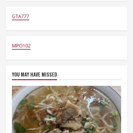
Kabur
Usai
Tahu
Harga
GTA777
Kwetiaunya
Rp
230.000
MPO102
YOU MAY HAVE MISSED