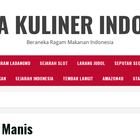
A KULINER IND
Beraneka Ragam Makanan Indonesia
GRAM LADANGWD
SEJARAH SLOT
LARANG JUDOL
SEPUTAR SE
KAN
SEJARAH INDONESIA
TEMBAK LANGIT
AMAZON4D
GTA
 Manis