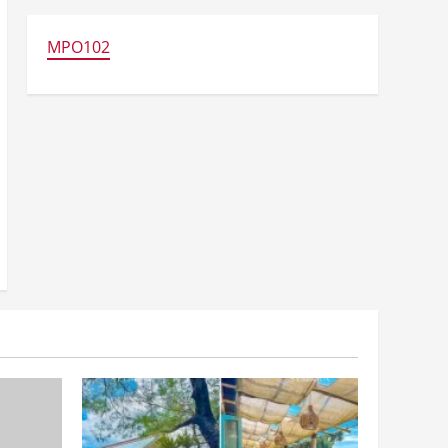
MPO102