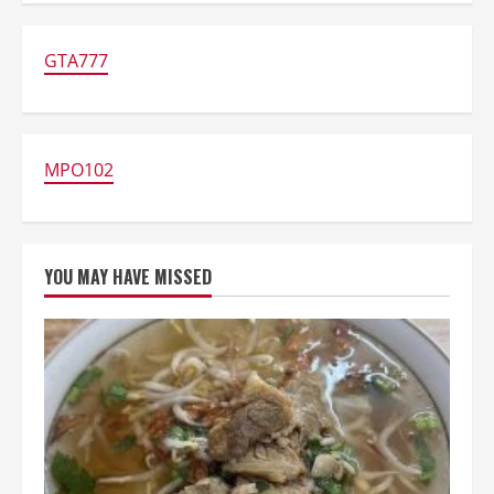
Buffet
Iftar
Murah
di
GTA777
Jakarta
Mulai
Rp100
Ribuan
MPO102
YOU MAY HAVE MISSED