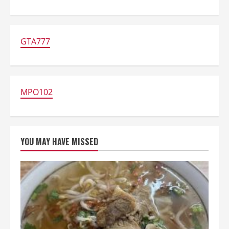
about
Ajak
Makan
Cewek
dari
Aplikasi
GTA777
Kencan,
Pria
Ini
Kabur
Tinggalkan
Tagihan
Rp
MPO102
168
Juta
YOU MAY HAVE MISSED