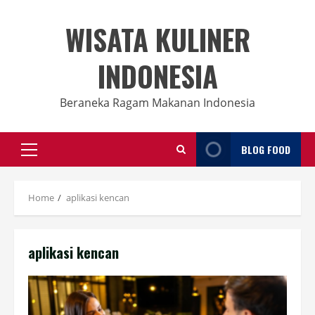
Skip
to
WISATA KULINER
content
INDONESIA
Beraneka Ragam Makanan Indonesia
BLOG FOOD
Primary
Menu
Home
aplikasi kencan
aplikasi kencan