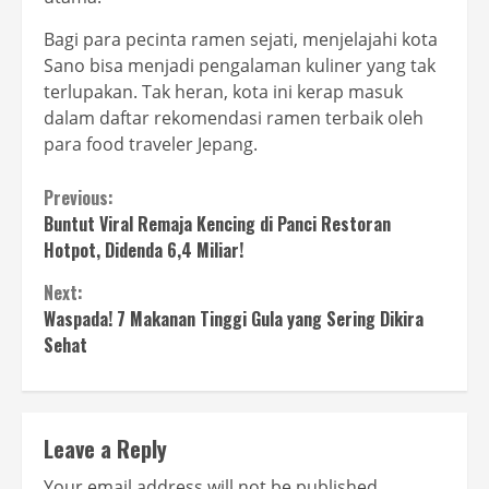
Bagi para pecinta ramen sejati, menjelajahi kota
Sano bisa menjadi pengalaman kuliner yang tak
terlupakan. Tak heran, kota ini kerap masuk
dalam daftar rekomendasi ramen terbaik oleh
para food traveler Jepang.
Continue
Previous:
Buntut Viral Remaja Kencing di Panci Restoran
Reading
Hotpot, Didenda 6,4 Miliar!
Next:
Waspada! 7 Makanan Tinggi Gula yang Sering Dikira
Sehat
Leave a Reply
Your email address will not be published.