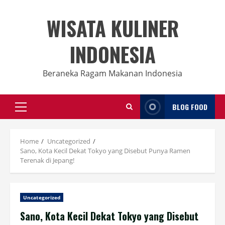
Skip
to
WISATA KULINER
content
INDONESIA
Beraneka Ragam Makanan Indonesia
BLOG FOOD
Primary
Menu
Home
Uncategorized
Sano, Kota Kecil Dekat Tokyo yang Disebut Punya Ramen
Terenak di Jepang!
Uncategorized
Sano, Kota Kecil Dekat Tokyo yang Disebut