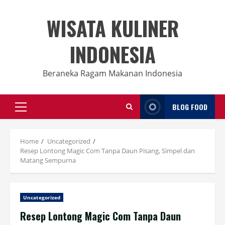
Skip
to
WISATA KULINER
content
INDONESIA
Beraneka Ragam Makanan Indonesia
BLOG FOOD
Primary
Menu
Home
Uncategorized
Resep Lontong Magic Com Tanpa Daun Pisang, Simpel dan
Matang Sempurna
Uncategorized
Resep Lontong Magic Com Tanpa Daun