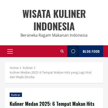
Skip
to
WISATA KULINER
content
INDONESIA
Beraneka Ragam Makanan Indonesia
BLOG FOOD
Primary
Menu
Home
Kuliner
Kuliner Medan 2025: 6 Tempat Makan Hits yang Lagi Viral
dan Wajib Dicoba
Kuliner
Kuliner Medan 2025: 6 Tempat Makan Hits