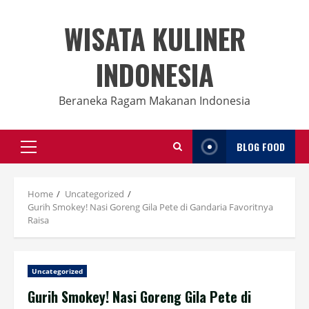
Skip
to
WISATA KULINER
content
INDONESIA
Beraneka Ragam Makanan Indonesia
BLOG FOOD
Primary
Menu
Home
Uncategorized
Gurih Smokey! Nasi Goreng Gila Pete di Gandaria Favoritnya
Raisa
Uncategorized
Gurih Smokey! Nasi Goreng Gila Pete di