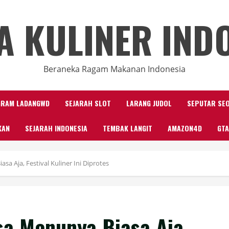
A KULINER IND
Beraneka Ragam Makanan Indonesia
GRAM LADANGWD
SEJARAH SLOT
LARANG JUDOL
SEPUTAR SE
KAN
SEJARAH INDONESIA
TEMBAK LANGIT
AMAZON4D
GTA
sa Aja, Festival Kuliner Ini Diprotes
sa Menunya Biasa Aja,