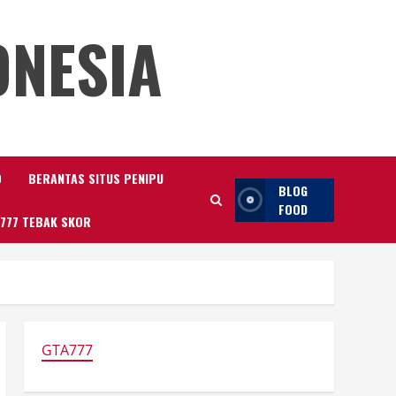
ONESIA
O
BERANTAS SITUS PENIPU
BLOG
FOOD
777 TEBAK SKOR
GTA777