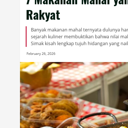
Rakyat
Banyak makanan mahal ternyata dulunya hanya
sejarah kuliner membuktikan bahwa nilai mak
Simak kisah lengkap tujuh hidangan yang nai
February 26, 2026