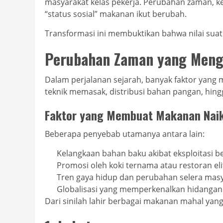
masyarakat kelas pekerja. Perubahan zaman, 
“status sosial” makanan ikut berubah.
Transformasi ini membuktikan bahwa nilai sua
Perubahan Zaman yang Meng
Dalam perjalanan sejarah, banyak faktor yang 
teknik memasak, distribusi bahan pangan, hin
Faktor yang Membuat Makanan Naik
Beberapa penyebab utamanya antara lain:
Kelangkaan bahan baku akibat eksploitasi b
Promosi oleh koki ternama atau restoran eli
Tren gaya hidup dan perubahan selera mas
Globalisasi yang memperkenalkan hidangan 
Dari sinilah lahir berbagai makanan mahal yang