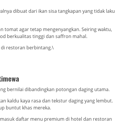
walnya dibuat dari ikan sisa tangkapan yang tidak laku
 tomat agar tetap mengenyangkan. Seiring waktu,
berkualitas tinggi dan saffron mahal.
 di restoran berbintang.\
stimewa
ang bernilai dibandingkan potongan daging utama.
 kaldu kaya rasa dan tekstur daging yang lembut.
p buntut khas mereka.
g masuk daftar menu premium di hotel dan restoran