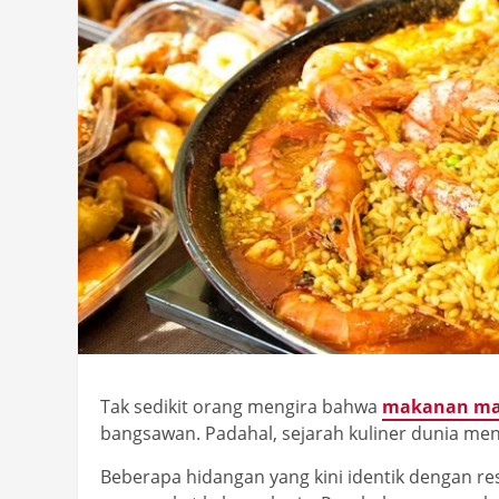
Tak sedikit orang mengira bahwa
makanan ma
bangsawan. Padahal, sejarah kuliner dunia men
Beberapa hidangan yang kini identik dengan re