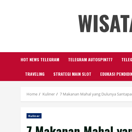
Skip
WISAT
to
content
HOT NEWS TELEGRAM
TELEGRAM AUTOSPIN777
TELE
TRAVELING
STRATEGI MAIN SLOT
EDUKASI PENDIDI
Home
Kuliner
7 Makanan Mahal yang Dulunya Santapa
Kuliner
7 Makanan Mahal ya