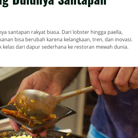
 santapan rakyat biasa. Dari lobster hingga paella,
anan bisa berubah karena kelangkaan, tren, dan inovasi.
k kelas dari dapur sederhana ke restoran mewah dunia.