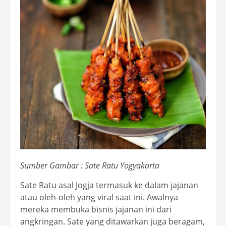
Sumber Gambar : Sate Ratu Yogyakarta
Sate Ratu asal Jogja termasuk ke dalam jajanan
atau oleh-oleh yang viral saat ini. Awalnya
mereka membuka bisnis jajanan ini dari
angkringan. Sate yang ditawarkan juga beragam,