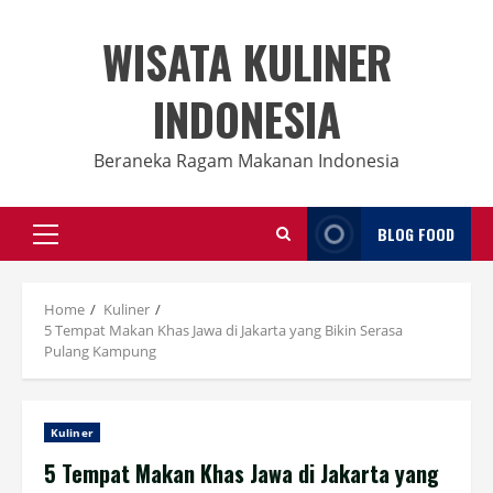
Skip
to
WISATA KULINER
content
INDONESIA
Beraneka Ragam Makanan Indonesia
BLOG FOOD
Primary
Menu
Home
Kuliner
5 Tempat Makan Khas Jawa di Jakarta yang Bikin Serasa
Pulang Kampung
Kuliner
5 Tempat Makan Khas Jawa di Jakarta yang