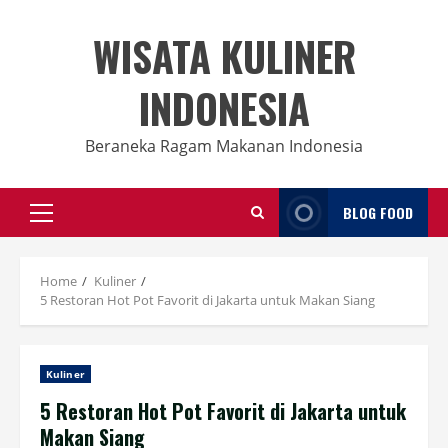
Skip
to
WISATA KULINER
content
INDONESIA
Beraneka Ragam Makanan Indonesia
BLOG FOOD
Primary
Menu
Home
Kuliner
5 Restoran Hot Pot Favorit di Jakarta untuk Makan Siang
Kuliner
5 Restoran Hot Pot Favorit di Jakarta untuk
Makan Siang