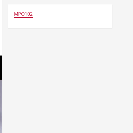
MPO102