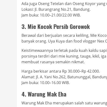
Ada juga Oseng Tetelan dan Oseng Koyor yang 
Lokasi: Jl. Burangrang No.21, Bandung.
Jam buka: 10.00–21.00/22.00 WIB.
3. Mie Kocok Persib Gorowok
Berawal dari berjualan secara keliling, Mie Ko
banyak orang. Uya Kuya dan food vlogger Nex C
Keistimewaannya terletak pada kuah kaldu sapi 
porsinya terdiri dari mie kuning, tauge, kikil, 
membuat rasanya semakin nikmat.
Harga berkisar antara Rp 30.000–Rp 42.000.
Alamat: Jl. A. Yani No.262, Batununggal, Bandun
Jam buka: 10.00–16.00 WIB.
4. Warung Mak Eha
Warung Mak Eha merupakan salah satu warung 