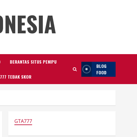
ONESIA
O
BERANTAS SITUS PENIPU
BLOG
FOOD
777 TEBAK SKOR
GTA777