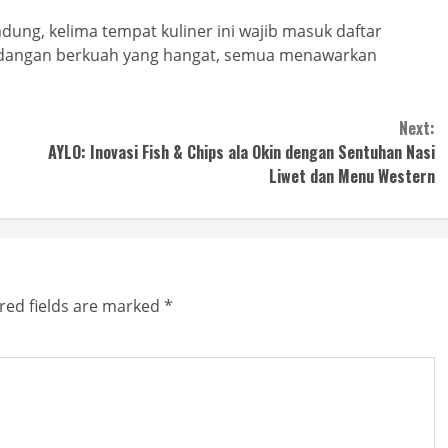
ung, kelima tempat kuliner ini wajib masuk daftar
hidangan berkuah yang hangat, semua menawarkan
Next:
AYLO: Inovasi Fish & Chips ala Okin dengan Sentuhan Nasi
Liwet dan Menu Western
red fields are marked
*