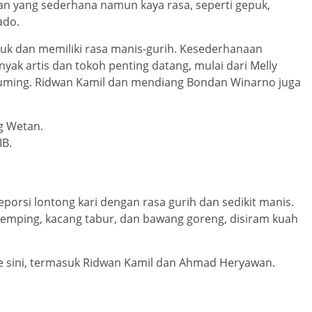
an yang sederhana namun kaya rasa, seperti gepuk,
ado.
uk dan memiliki rasa manis-gurih. Kesederhanaan
ak artis dan tokoh penting datang, mulai dari Melly
uming. Ridwan Kamil dan mendiang Bondan Winarno juga
ng Wetan.
IB.
eporsi lontong kari dengan rasa gurih dan sedikit manis.
ur, emping, kacang tabur, dan bawang goreng, disiram kuah
e sini, termasuk Ridwan Kamil dan Ahmad Heryawan.