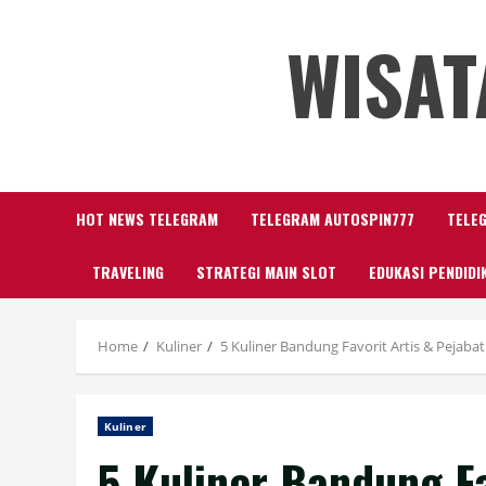
Skip
WISAT
to
content
HOT NEWS TELEGRAM
TELEGRAM AUTOSPIN777
TELE
TRAVELING
STRATEGI MAIN SLOT
EDUKASI PENDIDI
Home
Kuliner
5 Kuliner Bandung Favorit Artis & Pejabat
Kuliner
5 Kuliner Bandung Fa