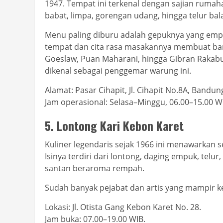
1947. Tempat ini terkenal dengan sajian rumah
babat, limpa, gorengan udang, hingga telur bal
Menu paling diburu adalah gepuknya yang emp
tempat dan cita rasa masakannya membuat bany
Goeslaw, Puan Maharani, hingga Gibran Rakab
dikenal sebagai penggemar warung ini.
Alamat: Pasar Cihapit, Jl. Cihapit No.8A, Bandu
Jam operasional: Selasa–Minggu, 06.00–15.00 W
5. Lontong Kari Kebon Karet
Kuliner legendaris sejak 1966 ini menawarkan s
Isinya terdiri dari lontong, daging empuk, tel
santan beraroma rempah.
Sudah banyak pejabat dan artis yang mampir k
Lokasi: Jl. Otista Gang Kebon Karet No. 28.
Jam buka: 07.00–19.00 WIB.