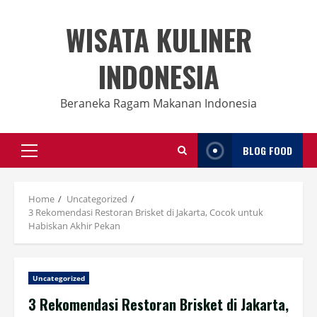
Skip
to
WISATA KULINER
content
INDONESIA
Beraneka Ragam Makanan Indonesia
BLOG FOOD
Primary
Menu
Home
Uncategorized
3 Rekomendasi Restoran Brisket di Jakarta, Cocok untuk
Habiskan Akhir Pekan
Uncategorized
3 Rekomendasi Restoran Brisket di Jakarta,