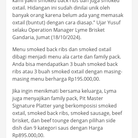
kami yakni smoked back ribs dan juga smoked
oxtail. Hidangan ini sudah dinilai unik oleh
banyak orang karena belum ada yang memasak
oxtail (buntut) dengan cara diasap.” Ujar Yusuf
selaku Operation Manager Lyme Brisket
Gandaria, Jumat (18/10/2024).
Menu smoked back ribs dan smoked oxtail
dibagi menjadi menu ala carte dan family pack.
Anda bisa mendapatkan 3 buah smoked back
ribs atau 3 buah smoked oxtail dengan masing-
masing menu berharga Rp195.000,00.
Jika ingin menikmati bersama keluarga, Lyma
juga menyajikan family pack, Pit Master
Signature Platter yang berkomposisi smoked
oxtail, smoked back ribs, smoked sausage, beef
brisket, dan beef tounge dengan pilihan side
dish dan 9 kategori saus dengan Harga
Rp895.000,00.