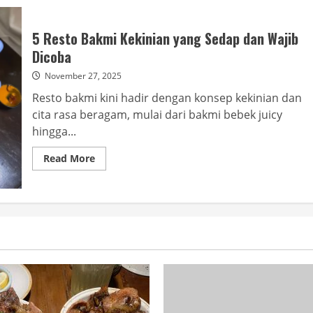
5 Resto Bakmi Kekinian yang Sedap dan Wajib
Dicoba
November 27, 2025
Resto bakmi kini hadir dengan konsep kekinian dan
cita rasa beragam, mulai dari bakmi bebek juicy
hingga...
Read
Read More
more
about
5
Resto
Bakmi
Kekinian
yang
Sedap
dan
Wajib
Dicoba