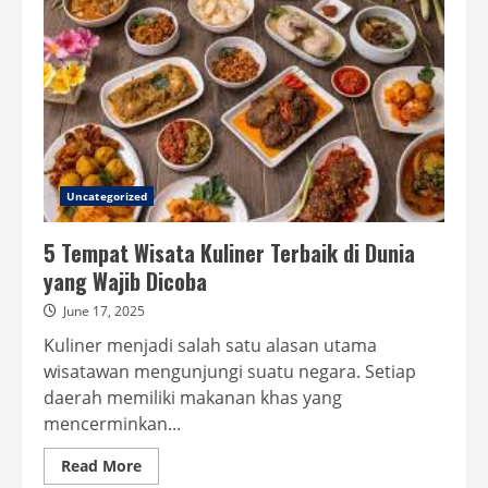
Uncategorized
5 Tempat Wisata Kuliner Terbaik di Dunia
yang Wajib Dicoba
June 17, 2025
Kuliner menjadi salah satu alasan utama
wisatawan mengunjungi suatu negara. Setiap
daerah memiliki makanan khas yang
mencerminkan...
Read
Read More
more