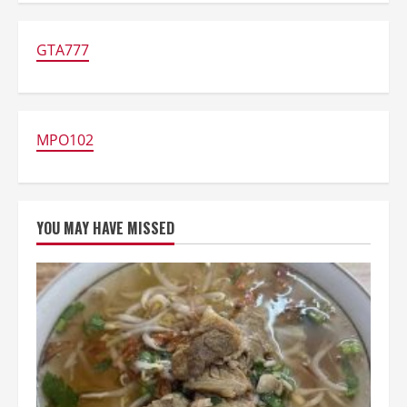
Rekomendasi
Jajanan
Legendaris
Lokal
GTA777
hingga
Hidden
Gem
Jakarta
MPO102
YOU MAY HAVE MISSED