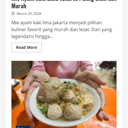
Murah
March 29, 2026
Mie ayam kaki lima Jakarta menjadi pilihan
kuliner favorit yang murah dan lezat. Dari yang
legendaris hingga...
Read
Read More
more
about
Mie
Ayam
Kaki
Lima
Jakarta
Paling
Enak
dan
Murah