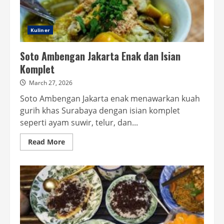
Kuliner
Soto Ambengan Jakarta Enak dan Isian
Komplet
March 27, 2026
Soto Ambengan Jakarta enak menawarkan kuah
gurih khas Surabaya dengan isian komplet
seperti ayam suwir, telur, dan...
Read
Read More
more
about
Soto
Ambengan
Jakarta
Enak
dan
Isian
Komplet