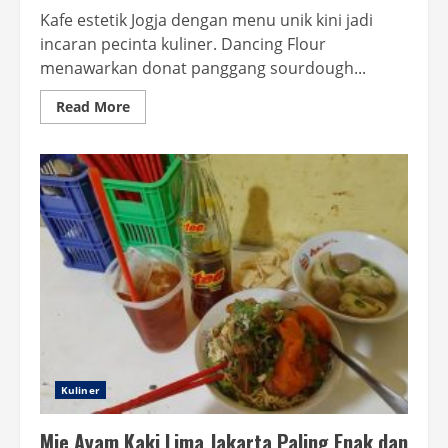
Kafe estetik Jogja dengan menu unik kini jadi
incaran pecinta kuliner. Dancing Flour
menawarkan donat panggang sourdough...
Read
Read More
more
about
Kafe
Estetik
Jogja
dengan
Menu
Unik
yang
Wajib
Dicoba
Kuliner
Mie Ayam Kaki Lima Jakarta Paling Enak dan