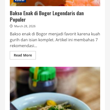
Kuliner
Bakso Enak di Bogor Legendaris dan
Populer
March 28, 2026
Bakso enak di Bogor menjadi favorit karena kuah
gurih dan isian komplet. Artikel ini membahas 7
rekomendasi...
Read
Read More
more
about
Bakso
Enak
di
Bogor
Legendaris
dan
Populer