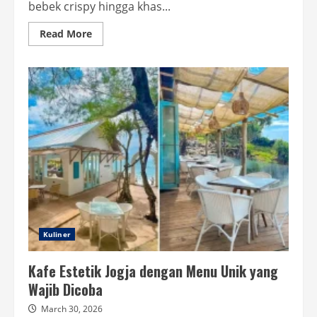
bebek crispy hingga khas...
Read
Read More
more
about
Restoran
Bebek
Modern
Jakarta
Cozy
untuk
Makan
Siang
Kuliner
Kafe Estetik Jogja dengan Menu Unik yang
Wajib Dicoba
March 30, 2026