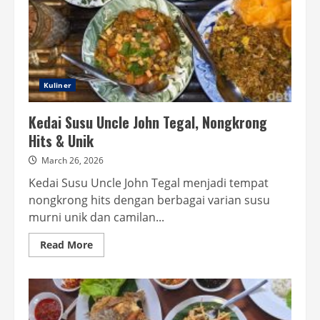
Kuliner
Kedai Susu Uncle John Tegal, Nongkrong
Hits & Unik
March 26, 2026
Kedai Susu Uncle John Tegal menjadi tempat
nongkrong hits dengan berbagai varian susu
murni unik dan camilan...
Read
Read More
more
about
Kedai
Susu
Uncle
John
Tegal,