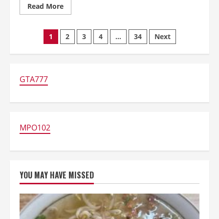
Read
Read More
more
about
Sate
Posts
Kambing
1
2
3
4
…
34
Next
Tegal
Legendaris
pagination
Paling
Empuk
GTA777
MPO102
YOU MAY HAVE MISSED