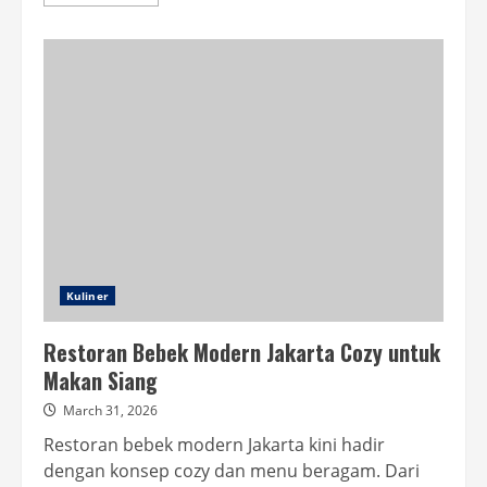
more
about
Obihiro
Nikudon
Blok
M
Viral,
Rela
Antre
Pagi
Kuliner
Restoran Bebek Modern Jakarta Cozy untuk
Makan Siang
March 31, 2026
Restoran bebek modern Jakarta kini hadir
dengan konsep cozy dan menu beragam. Dari