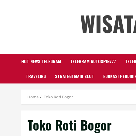
Skip
WISAT
to
content
HOT NEWS TELEGRAM
TELEGRAM AUTOSPIN777
TELE
TRAVELING
STRATEGI MAIN SLOT
EDUKASI PENDIDI
Home
Toko Roti Bogor
Toko Roti Bogor