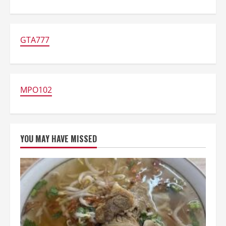
about
Gembili
Bisa
Diolah
Menjadi
Beragam
GTA777
Menu
Makanan
Unik
dengan
Segudang
Manfaat!
MPO102
YOU MAY HAVE MISSED