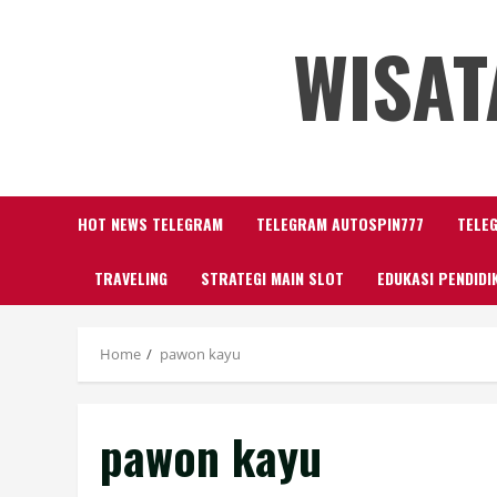
Skip
WISAT
to
content
HOT NEWS TELEGRAM
TELEGRAM AUTOSPIN777
TELE
TRAVELING
STRATEGI MAIN SLOT
EDUKASI PENDIDI
Home
pawon kayu
pawon kayu