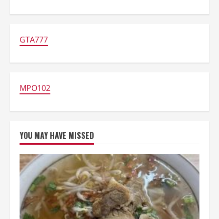
about
Pimpinan
DPRD
Dukung
Upaya
Tingkatkan
GTA777
Popularitas
Kuliner
Khas
Semanggi
Surabaya
MPO102
YOU MAY HAVE MISSED