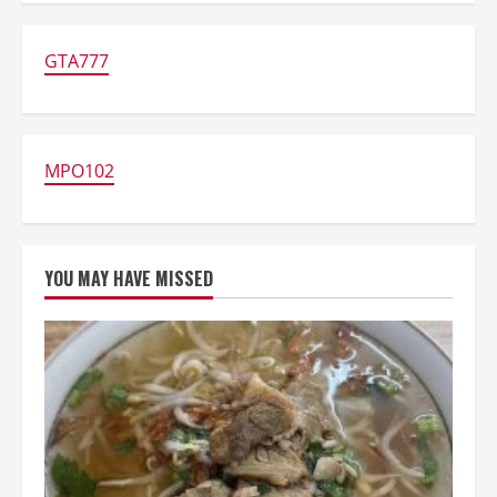
Beli
Daging
Online
untuk
GTA777
BBQ
Tahun
Baru
MPO102
YOU MAY HAVE MISSED