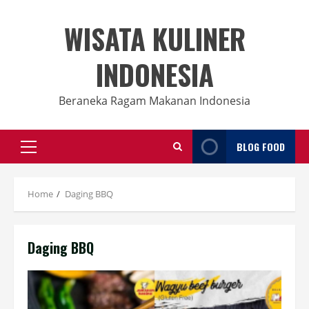
Skip
to
WISATA KULINER
content
INDONESIA
Beraneka Ragam Makanan Indonesia
BLOG FOOD
Primary
Menu
Home
Daging BBQ
Daging BBQ